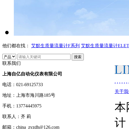
他们都在找：
艾默生质量流量计F系列
艾默生质量流量计ELE
联系我们
上海自亿自动化仪表有限公司
.
.
.
.
.
.
电话：
021-69125733
关于我
地址：
上海市海川路185号
本
手机：
13774445975
联系人：
齐 莉
计
邮箱：
china_zyzdh@126.com