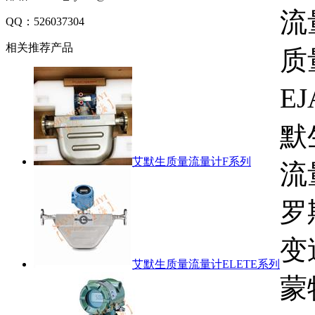
流
QQ：
526037304
相关推荐产品
质
E
默
艾默生质量流量计F系列
流
罗
变
艾默生质量流量计ELETE系列
蒙