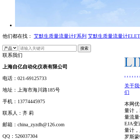
他们都在找：
艾默生质量流量计F系列
艾默生质量流量计ELE
联系我们
上海自亿自动化仪表有限公司
.
.
.
.
.
.
电话：
021-69125733
关于我
地址：
上海市海川路185号
们
手机：
13774445975
本网优
量计，
联系人：
齐 莉
量流量
EJA
邮箱：
china_zyzdh@126.com
量计，
QQ：
526037304
罗斯蒙