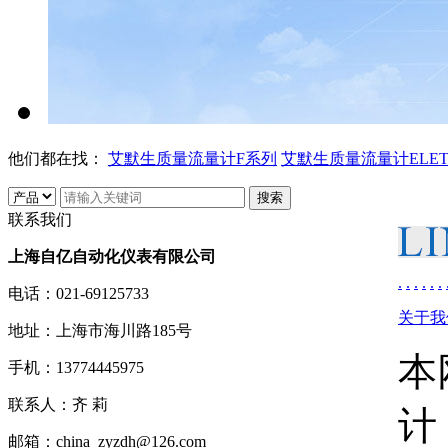
他们都在找：
艾默生质量流量计F系列
艾默生质量流量计ELE
联系我们
上海自亿自动化仪表有限公司
.
.
.
.
.
.
电话：
021-69125733
关于我
地址：
上海市海川路185号
本
手机：
13774445975
联系人：
齐 莉
计
邮箱：
china_zyzdh@126.com