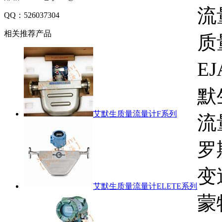
流
QQ：
526037304
相关推荐产品
质
E
默
艾默生质量流量计F系列
流
罗
变
艾默生质量流量计ELETE系列
蒙