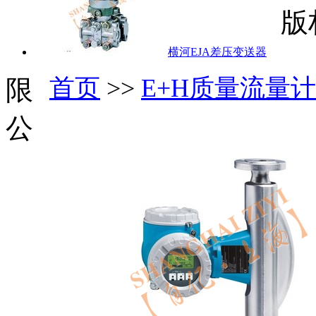
版
横河EJA差压变送器
首页
>>
E+H质量流量计
限
公